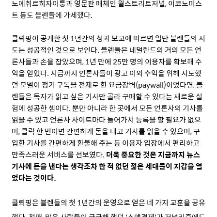
노에취르히자이퉁과 영문판 매체인 월스트리트저널, 이코노미스
트 등도 블렌들에 가세했다.
클뢰핑이 공개한 첫 1년간의 성과 보고에 따르면 일단 블렌들의 시
도는 성공적인 것으로 보인다. 블렌들은 네덜란드의 거의 모든 언
론사들과 손을 잡았으며, 1년 만에 25만 명의 이용자를 확보해 수
익을 얻었다. 지금까지 언론사들이 광고 이외 수익을 위해 시도했
던 모델이 정기 구독을 전제로 한 요금장벽(paywall)이었다면, 블
렌들은 독자가 읽고 싶은 기사만 골라 구매할 수 있다는 새로운 실
험에 성공한 셈이다. 뿐만 아니라 한 곳에서 모든 언론사의 기사를
읽을 수 있고 언론사 사이트마다 들어가서 등록을 할 필요가 없으
며, 클릭 한 번이면 간편하게 돈을 내고 기사를 읽을 수 있으며, 구
입한 기사를 간편하게 환불해 주는 등 이용자 입장에서 편리하고
만족스러운 서비스를 선보였다.
더욱 중요한 것은 지금까지 뉴스
기사에 돈을 낸다는 생각조차 한 적 없던 젊은 세대들이 지갑을 열
었다는 것이다.
클뢰핑은 블렌들의 첫 1년간의 운영으로 얻은 네 가지 교훈을 공유
했다. 첫째, 많은 사람들이 궁금해 했던 '소액결제'가 저널리즘에도