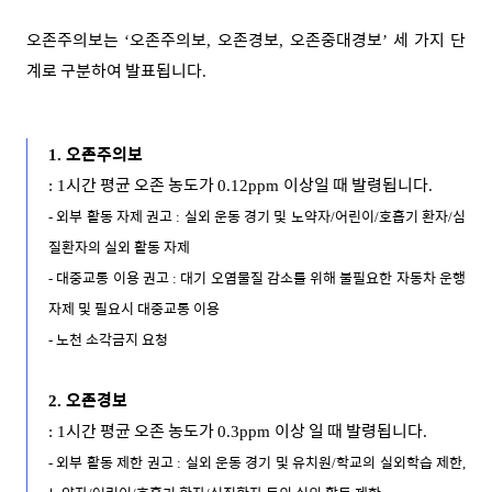
오존주의보는
오존주의보
오존경보
오존중대경보
세 가지 단
‘
,
,
’
계로 구분하여 발표됩니다
.
오존주의보
1.
시간 평균 오존 농도가
이상일 때 발령됩니다
: 1
0.12ppm
.
외부 활동 자제 권고
실외 운동 경기 및 노약자
어린이
호흡기 환자
심
-
:
/
/
/
질환자의 실외 활동 자제
대중교통 이용 권고
대기 오염물질 감소를 위해 불필요한 자동차 운행
-
:
자제 및 필요시 대중교통 이용
노천 소각금지 요청
-
오존경보
2.
시간 평균 오존 농도가
이상 일 때 발령됩니다
: 1
0.3ppm
.
외부 활동 제한 권고
실외 운동 경기 및 유치원
학교의 실외학습 제한
-
:
/
,