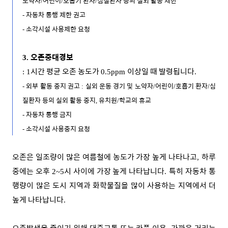
노약자
어린이
호흡기 환자
심질환자 등의 실외 활동 제한
/
/
/
자동차 통행 제한 권고
-
소각시설 사용제한 요청
-
오존중대경보
3.
시간 평균 오존 농도가
이상일 때 발령됩니다
: 1
0.5ppm
.
외부 활동 중지 권고
실외 운동 경기 및 노약자
어린이
호흡기 환자
심
-
:
/
/
/
질환자 등의 실외 활동 중지
유치원
학교의 휴교
,
/
자동차 통행 금지
-
소각시설 사용중지 요청
-
오존은 일조량이 많은 여름철에 농도가 가장 높게 나타나고
하루
,
중에는 오후
시 사이에 가장 높게 나타납니다
특히 자동차 통
2~5
.
행량이 많은 도시 지역과 화학물질을 많이 사용하는 지역에서 더
높게 나타납니다
.
오존발생을 줄이기 위해 대중교통 또는 카풀 이용
가까운 거리는