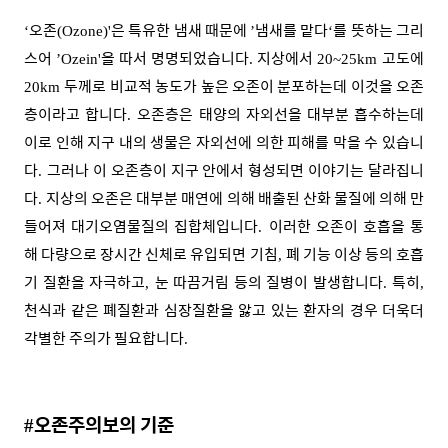
오존
은 특유한 냄새 때문에
냄새를 맡다
를 뜻하는 그리
‘
(Ozone)'
’
‘
스어
을 따서 명명되었습니다
지상에서
고도에
’Ozein'
.
20~25km
두께로 비교적 농도가 높은 오존이 분포하는데 이것을 오존
20km
층이라고 합니다
오존층은 태양의 자외선을 대부분 흡수하는데
.
이로 인해 지구 내의 생물은 자외선에 의한 피해를 막을 수 있습니
다
그러나 이 오존층이 지구 안에서 형성되면 이야기는 달라집니
.
다
지상의 오존은 대부분 매연에 의해 배출된 산화 물질에 의해 만
.
들어져 대기오염물질의 집합체입니다
이러한 오존이 호흡을 통
.
해 다량으로 장시간 신체로 유입되면 기침
폐 기능 이상 등의 호흡
,
기 질환을 자극하고
눈 따끔거림 등의 질병이 발생합니다
특히
,
.
,
천식과 같은 폐질환과 심장질환을 앓고 있는 환자의 경우 더욱더
각별한 주의가 필요합니다
.
오존주의보의 기준
#