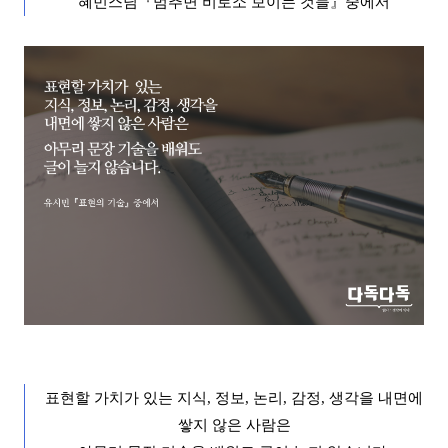
혜민스님
『
멈추면 비로소 보이는 것들
』
중에서
표현할 가치가 있
는 지식
,
정보
,
논리
,
감정
,
생각을 내면에
쌓지 않은 사람은