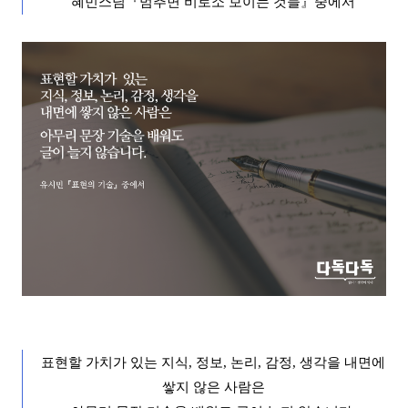
혜민스님
『
멈추면 비로소 보이는 것들
』
중에서
표현할 가치가 있
는 지식
,
정보
,
논리
,
감정
,
생각을 내면에
쌓지 않은 사람은