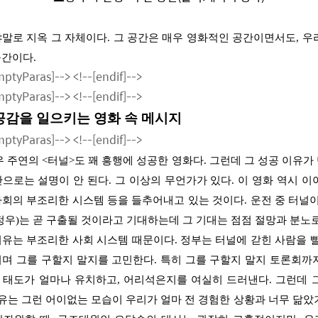
말로 지옥 그 자체이다
.
그 공간은 매우 영화적인 공간이면서도
,
우
공간이다
.
EmptyParas]-->
<!--[endif]-->
EmptyParas]-->
<!--[endif]-->
공감을 일으키는 영화 속 메시지
EmptyParas]-->
<!--[endif]-->
우 주연의
<
터널
>
도 꽤 흥행에 성공한 영화다
.
그런데 그 성공 이유가
만으로는 설명이 안 된다
.
그 이상의 무언가가 있다
.
이 영화 역시 이
사회의 부조리한 시스템 등을 들추어내고 있는 것이다
.
운전 중 터널이
정우
)
는 곧 구출될 것이라고 기대하는데 그 기대는 점점 절망과 분노
이유는 부조리한 사회 시스템 때문이다
.
정부는 터널에 갇힌 사람을 
지며 그를 구할지 말지를 고민한다
.
특히 그를 구할지 말지 토론회까
 태도가 얼마나 유치하고
,
어리석은지를 여실히 드러낸다
.
그런데 
이유는 그런 어이없는 모습이 우리가 얼마 전 경험한 상황과 너무 닮