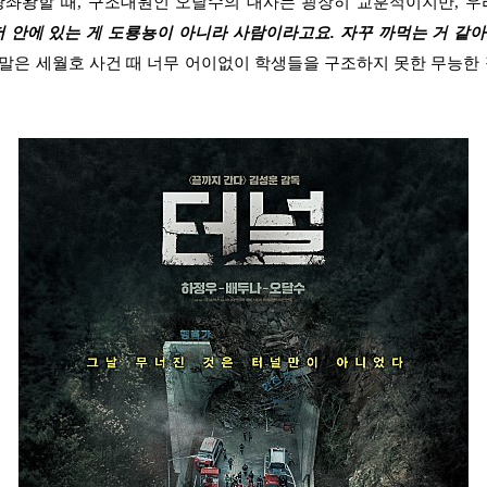
왕좌왕할 때
,
구조대원인 오달수의 대사는 굉장히 교훈적이지만
,
우
저 안에 있는 게 도룡뇽이 아니라 사람이라고요
.
자꾸 까먹는 거 같
 말은 세월호 사건 때 너무 어이없이 학생들을 구조하지 못한 무능한