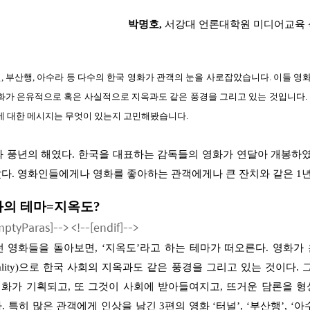
박명호,
서강대 언론대학원 미디어교육 
널, 부산행, 아수라 등
다수의 한국 영화가 관객의 눈을 사로잡았습니다.
이들 영
영화가 은유적으로 혹은 사실적으로 지옥과도 같은 풍경을 그
리고 있는 것입니다.
에 대한 메시지는 무엇이 있는지 고민해봤습니다.
화 풍년의 해였다
.
한국을 대표하는 감독들의 영화가 연달아 개봉하
났다
.
영화인들에게나 영화를 좋아하는 관객에게나 큰 잔치와 같은
1
의 테마
=
지옥도
?
EmptyParas]-->
<!--[endif]-->
던 영화들을 돌아보면
, ‘
지옥도
’
라고 하는 테마가 떠오른다
.
영화가
lity)
으로 한국
사회의 지옥과도 같은 풍경을 그리고 있는 것이다
.
영화가 기획되고
,
또 그것이 사회에 받아들여지고
,
뜨거운 담론을 형
다
.
특히 많은 관객에게 인상을 남긴
3
편의 영화
‘
터널
’, ‘
부산행
’, ‘
아