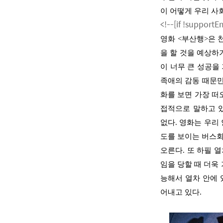
이 어떻게 우리 사
<!--[if !support
영화
<
부산행
>
은 
을 할 것을 예상하
이 너무 큰 성공을
족애의 감동 때문
화를 보면 가장 떠
접적으로 말하고 
없다
.
영화는 우리
도를 보이는 버스회
오른다
.
또 하필 
임을 당할 때 더욱
능해서 열차 안에 
어내고 있다
.