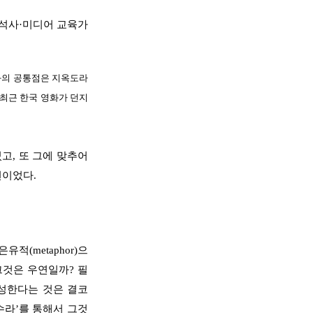
석사·미디어 교육가
화의 공통점은 지옥도라
 최근 한국 영화가 던지
였고
,
또 그에 맞추어
년이었다
.
 은유적
(metaphor)
으
그것은 우연일까
?
필
성한다는 것은 결코
수라
’
를 통해서
그것