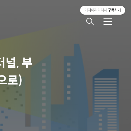
미디어리터러시
구독하기
메
뉴
널, 부
으로)