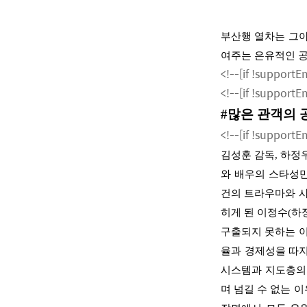
부산행 열차는 그야
여주는 은유적인 
<!--[if !support
<!--[if !support
#
많은 관객의 
<!--[if !support
김성훈 감독
,
하정
와 배우의 스타성
건의 트라우마와 
히게 된 이정수
(
하
구출되지 못하는 
율과 경제성을 따
시스템과 지도층의
며 넘길 수 없는 