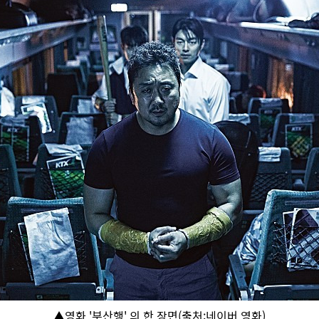
▲영화 '부산행' 의 한 장면
(출처:네이버 영화)