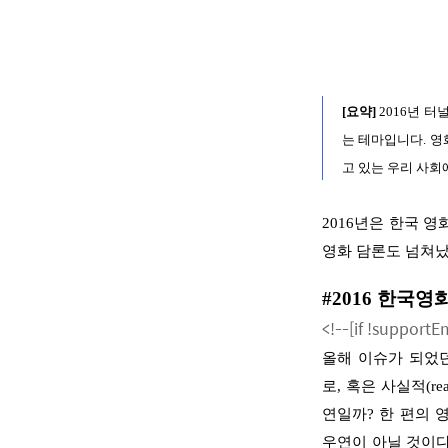
[요
약]
2016년 터
는 테마입니다. 
고 있는 우리 사회
2016
년은 한국 영
영화 담론도 넘쳐
#2016
한국영화
<!--[if !support
올해 이슈가 되었
로
,
혹은 사실적
(rea
연일까
?
한 편의 
우연이 아닐 것이