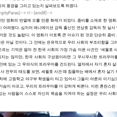
회의 풍경을 그리고 있는지 살펴보도록 하겠다
.
EmptyParas]-->
<!--[endif]-->
천만 영화의 반열에 오를 만큼 화제가 되었다
.
좀비를 소재로 한 영화
기 어려웠다
.
심지어 애니메이션 감독 출신인 연상호 감독의 첫 실사
 거둔 것도 놀랍다
.
이 영화가 이토록 큰 이슈가 된 것은 단순히 좀비
만은 아닐 것이다
.
그 안에는 은유적으로 우리 사회의 부조리함을 그
오르는 기억은 얼마 전 한국 사회의 가장 가슴 아픈 사건인
‘
세월호 
있지는 않지만
,
한국 사회의 구성원이라면 그 무시무시한 트라우마를
 안에 있는 그 무의식의 트라우마를 건드린다
.
열차에서 자기 혼자 
사 전무의 태도를 보면
,
세월호 사건 때 침몰하는 배에서 혼자 살기 
열차에 고등학교 야구부 학생들이 타고 있어서 그들이 어른의 이기심
 가슴이 아프고
,
우리의 트라우마를 더 강하게 찌른다
.
이런 혼란스런
있는 사람들이 스스로 자신의 목숨을 지켜야 하는 설정은 우리 사