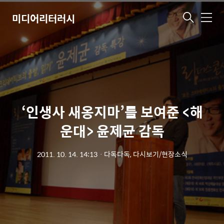
미디어리터러시
메
뉴
‘인생사 새옹지마’를 보여준 <해
운대> 윤제균 감독
2011. 10. 14. 14:13
ㆍ
다독다독, 다시보기/현장소식