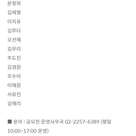
문정희
김제형
이지유
김루다
오선혜
김우리
주도진
김경원
조수아
이혜원
서유진
강해리
■ 문의 : 공모전 운영사무국 02-2257-6389 (평일
10:00~17:00 운영)