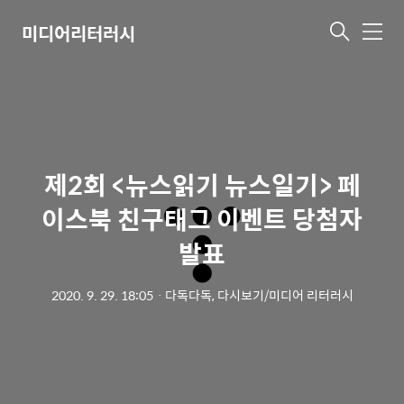
미디어리터러시
메
뉴
제2회 <뉴스읽기 뉴스일기> 페
이스북 친구태그 이벤트 당첨자
발표
2020. 9. 29. 18:05
ㆍ
다독다독, 다시보기/미디어 리터러시