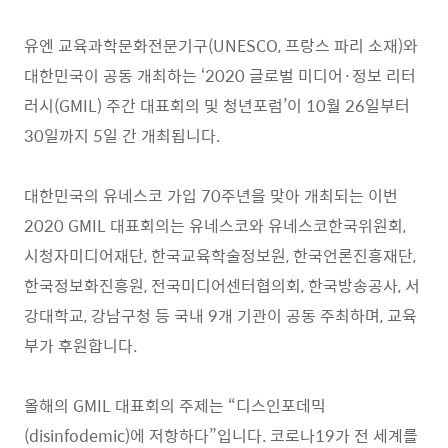
유엔 교육과학문화전문기구
(UNESCO,
프랑스 파리 소재
)
와
대한민국이 공동 개최하는
‘2020
글로벌 미디어
·
정보 리터
러시
(GMIL)
주간 대표회의 및 청년포럼
’
이
10
월
26
일부터
30
일까지
5
일 간 개최됩니다
.
대한민국의 유네스코 가입 70주년을 맞아 개최되는 이번
2020 GMIL 대표회의는 유네스코와 유네스코한국위원회,
시청자미디어재단, 한국교육학술정보원, 한국언론진흥재단,
한국정보화진흥원, 전국미디어센터협의회, 한국방송공사, 서
강대학교, 강남구청 등 국내 9개 기관이 공동 주최하며, 교육
부가 후원합니다.
올해의
GMIL
대표회의 주제는
“
디스인포데믹
(disinfodemic)
에 저항하다
”
입니다
.
코로나
19
가 전 세계를