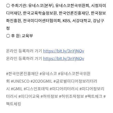
○ 주최기관: 유네스코(본부), 유네스코한국위원회, 시청자미
디어재단, 한국교육학술정보원, 한국언론진흥재단, 한국정보
화진흥원, 전국미디어센터협의회, KBS, 서강대학교, 강남구
청
○ 후 원: 교육부
온라인 등록하러 가기
https://bit.ly/3nYjNQv
온라인 등록하러 가기
https://bit.ly/3nYjNQv
#
한국언론진흥재단
#
유네스코
#
유네스코한국위원
회
#UNESCO #2020GMIL #
글로벌미디어정보리터러
시
#GMIL #
디스인포데믹
#
미디어리터러시
#
미디어정보리
터러시
#
미디어교육
#
허위정보
#
허위조작정보
#
팩트체크
#
팩트체킹