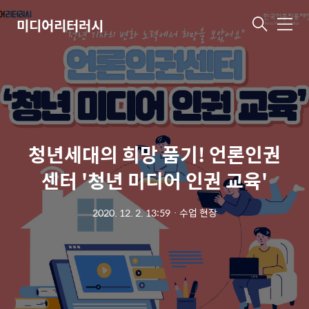
미디어리터러시
메
뉴
청년세대의 희망 품기! 언론인권
센터 '청년 미디어 인권 교육'
2020. 12. 2. 13:59
ㆍ
수업 현장