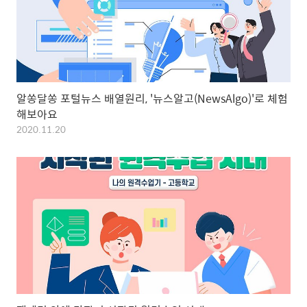
알쏭달쏭 포털뉴스 배열원리, '뉴스알고(NewsAlgo)'로 체험
해보아요
2020.11.20