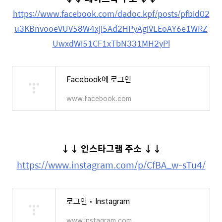
https://www.facebook.com/dadoc.kpf/posts/pfbid02
u3KBnvooeVUV58W4xji5Ad2HPyAgiVLEoAY6e1WRZ
UwxdWi51CF1xTbN331MH2yPl
Facebook에 로그인
www.facebook.com
↓
↓
인스타그램 주소
↓
↓
https://www.instagram.com/p/CfBA_w-sTu4/
로그인 • Instagram
www.instagram.com