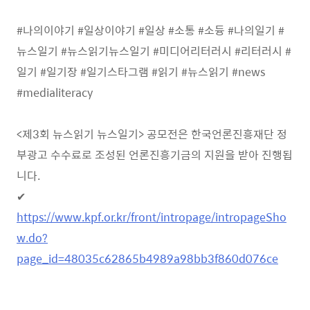
#
나의이야기
#
일상이야기
#
일상
#
소통
#
소듕
#
나의일기
#
뉴스일기
#
뉴스읽기뉴스일기
#
미디어리터러시
#
리터러시
#
일기
#
일기장
#
일기스타그램
#
읽기
#
뉴스읽기
#news
#medialiteracy
<
제
3
회 뉴스읽기 뉴스일기
>
공모전은 한국언론진흥재단 정
부광고 수수료로 조성된 언론진흥기금의 지원을 받아 진행됩
니다
.
✔
https://www.kpf.or.kr/front/intropage/intropageSho
w.do?
page_id=48035c62865b4989a98bb3f860d076ce