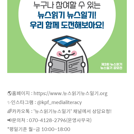
🌎
홈페이지
: https://www.
뉴스읽기뉴스일기
.org
✨
인스타그램
: @kpf_medialiteracy
🌈
카카오톡
: '
뉴스읽기뉴스일기
'
채널에서 상담요청
!
📢
문의처
: 070-4128-2796(
운영사무국
)
*
평일기준 월
~
금
10:00~18:00