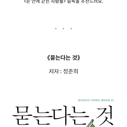
<손 안에 갇힌 사람들> 일독을 추천드려요.
《묻는다는 것》
저자 : 정준희