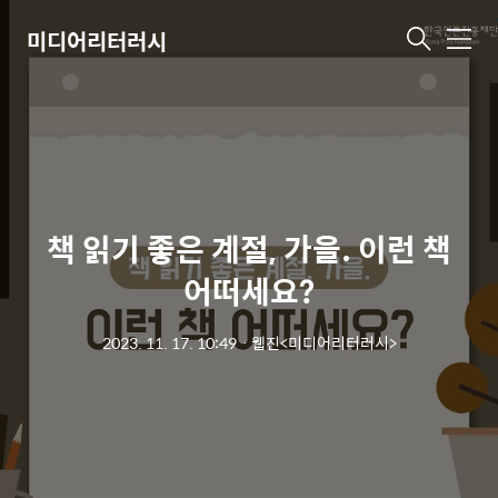
미디어리터러시
메
뉴
책 읽기 좋은 계절, 가을. 이런 책
어떠세요?
2023. 11. 17. 10:49
ㆍ
웹진<미디어리터러시>