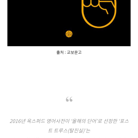
출처 : 교보문고
2016년 옥스퍼드 영어사전이 ‘올해의 단어’로 선정한 ‘포스
트 트루스(탈진실)’는