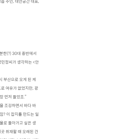
숍 주인, 대안공간 대표,
한(?) 30대 중반에서
정민정씨가 생각하는 <안
시 부산으로 오게 된 케
도로 여유가 없었지만, 광
 먼저 들었죠.”
변을 조깅하면서 바다 바
느낌? 이 잡지를 만드는 일
울로 돌아가고 싶은 생
저곳 취재할 때 오래된 건