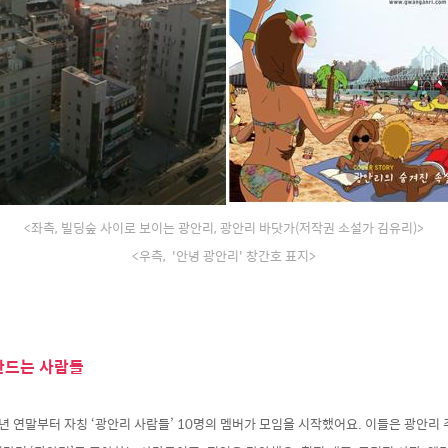
<좌측, 빌딩숲 사이로 보이는 광안리, 광안리 바닷가(저작권 소설가 김유리)>
<우측,
'
안녕 광안리'
창간호 표지>
만드는 사람들
0년 연말부터 자칭 ‘광안리 사람들’ 10명의 멤버가 모임을 시작했어요. 이들은 광안리