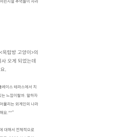
 어린시절 추억들이 사라
 <옥탑방 고양이>의
이사 오게 되었는데
요.
썸플레이스 테라스에서 치
있는 느낌이랄까. 말하자
 어울리는 외계인의 나라
해요.^^”
>에 대해서 전체적으로