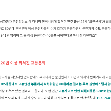
경성자동차 운전양성소’에 다니며 면허시험에 합격한 전주 출신 23세 ‘최인선씨’가 
두로 80년대 후반부터 여성 운전자들의 수가 갑자기 급증하면서 운전자의 수도 급증하
 841만 명이며 그 중 여성 운전자가 40%를 육박한다고 하니 참 대단하죠?
20년 이상 뒤쳐진 교통문화
된 역사를 지녔지만 안타깝게도 우리나라는 운전면허 100년의 역사와 반비례하게 교
 32개 중에서 교통안전 부문에서 최하위권인 30위라는 결과는 무척 불명예스럽지 않
이상 뒤쳐져 있는 결과라고 합니다. 또한 연간
교통사고로 인한 피해비용은 GDP로 환산
때에는 무척 적게 느껴질 수도 있으나 막상 그 수치를 비용으로 환산했을 때
12조 76