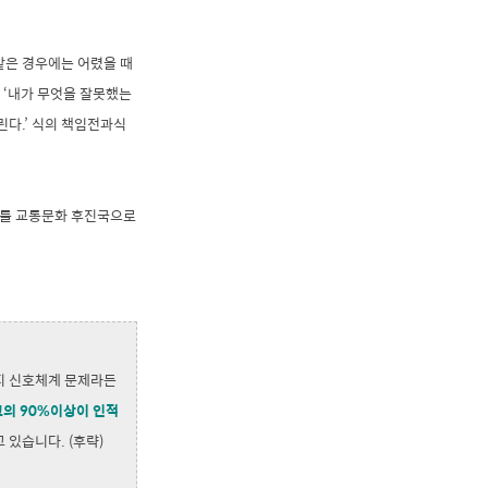
같은 경우에는 어렸을 때
 ‘내가 무엇을 잘못했는
린다.’ 식의 책임전과식
라를 교통문화 후진국으로
지 신호체계 문제라든
의 90%이상이 인적
 있습니다. (후략)