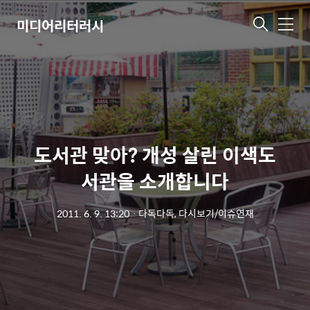
미디어리터러시
메
뉴
도서관 맞아? 개성 살린 이색도
서관을 소개합니다
2011. 6. 9. 13:20
ㆍ
다독다독, 다시보기/이슈연재