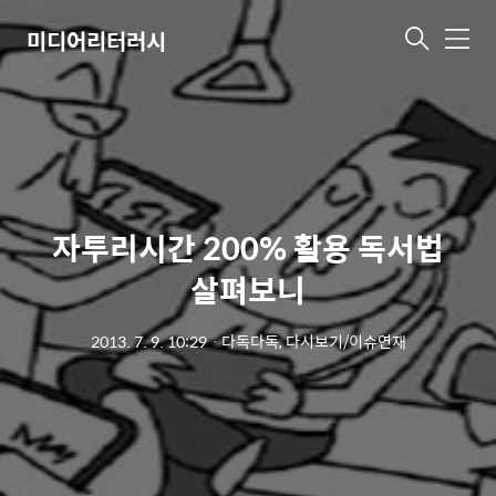
미디어리터러시
메
뉴
자투리시간 200% 활용 독서법
살펴보니
2013. 7. 9. 10:29
ㆍ
다독다독, 다시보기/이슈연재