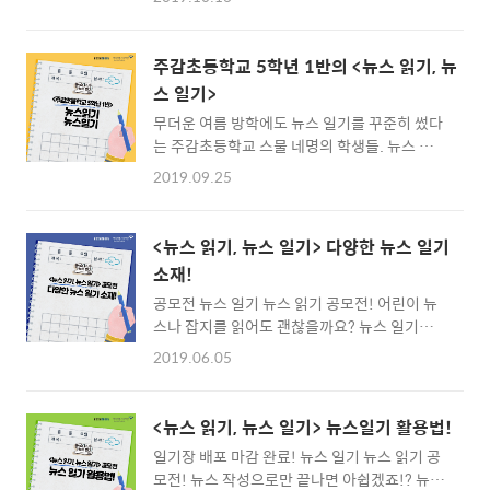
기로 가족과 소중한 시간을 보내는 건 어떨까요
참여할 의향이 있는지’ 묻는 질문에 86%(94명)
의 학생이 “그렇다”고 답했습니다. ‘체커톤이
허위정보를 판별하는 데 도움이 되는가’라는 질
주감초등학교 5학년 1반의 <뉴스 읽기, 뉴
문에는 78%(85명)의 학생이 “도움이 된다”고
스 일기>
답변했습니..
무더운 여름 방학에도 뉴스 일기를 꾸준히 썼다
는 주감초등학교 스물 네명의 학생들. 뉴스 좀
읽어본 열 두살 아이들이라고 하는데요 어떻게
2019.09.25
썼는지 한번 볼까요~?
<뉴스 읽기, 뉴스 일기> 다양한 뉴스 일기
소재!
공모전 뉴스 일기 뉴스 읽기 공모전! 어린이 뉴
스나 잡지를 읽어도 괜찮을까요? 뉴스 일기에
활용 가능한 소재들을 알려드릴게요~ 자세한
2019.06.05
공모 내용 보러가기 ▶
https://bit.ly/2D8A4wE 작성 요령과 심사 기
준 참고하기 ▶https://bit.ly/2GEjG8b
<뉴스 읽기, 뉴스 일기> 뉴스일기 활용법!
일기장 배포 마감 완료! 뉴스 일기 뉴스 읽기 공
모전! 뉴스 작성으로만 끝나면 아쉽겠죠!? 뉴스