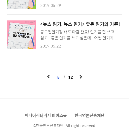
일기! 남녀노소 활용법! 이렇게 활용해 보세요~
2019.05.29
자세한 공모 내용 보러가기 ▶
https://bit.ly/2D8A4wE 배송관련 문의 전화
▶ 070-8897-0638 작성 요령과 심사 기준 참
<뉴스 읽기, 뉴스 일기> 좋은 일기의 기준!
고하기 ▶https://bit.ly/2GEjG8b
공모전일기장 배포 마감 완료! 일기를 잘 쓰고
싶고~ 좋은 일기를 쓰고 싶은데~ 어떤 일기가
좋은 일기인지 모르시는 분들 계시죠? 좋은 일
2019.05.22
기의 기준을 알려드립니다. * 공모전 안내 콘텐
츠는 5월 말까지 매주 수요일 발행됩니다! 자세
한 공모 내용 보러가기 ▶
https://bit.ly/2D8A4wE 배송관련 문의 전화
▶ 070-8897-0638 작성 요령과 심사 기준 참
8
12
고하기 ▶https://bit.ly/2GEjG8b
미디어리터러시 페이스북
한국언론진흥재단
©한국언론진흥재단. All right reserved.