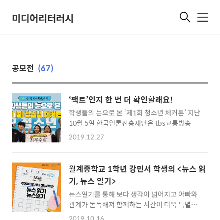
미디어리터러시
메
뉴
공모전
(67)
‘팩트’인지 한 번 더 확인할래요!
학생들의 눈으로 본 ‘제1회 청소년 체커톤’ 지난
10월 5일 한국언론진흥재단은 tbs교통방송과
공동으로 서울 에스플렉스센터에서 ‘제1회 청
2019.12.27
소년 체커톤’이라는 이색적인 이름의 행사를 주
최했다. 해커톤, 메이커톤, 아이디어톤 등 특정
장소에 모여 팀 활동을 통해 과제에 대한 솔루션
월계중학교 1학년 강민서 학생의 <뉴스 읽
을 도출하는 대회를 OO톤이라고 부르는 경우가
기, 뉴스 일기>
많아졌다. 체커톤 역시 팀 단위로 팩트체크 하는
뉴스일기를 통해 보다 생각이 넓어지고 아빠와
대회를 뜻한다. ‘제1회 청소년 체커톤’의 흥미로
관계가 돈독해져 함께하는 시간이 더욱 특별하
웠던 현장을 소개한다. 글 김경래 (한국언론진
게 느껴진다는 강민서 학생. 여러분들도 뉴스일
흥재단 미디어교육팀 과장) ‘다음에도 대회에
2019.10.16