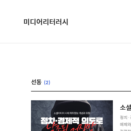
미디어리터러시
선동
(2)
소셜
정치·
매체와