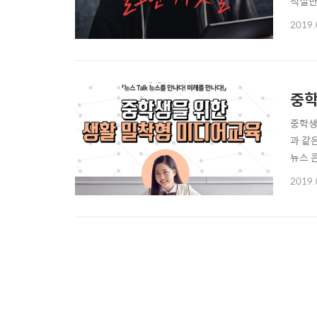
적절한
사회문
2019.
두 가
틀림없
중학
중학생
과 같
뉴스 
을 위
2019.
단어가
터러시