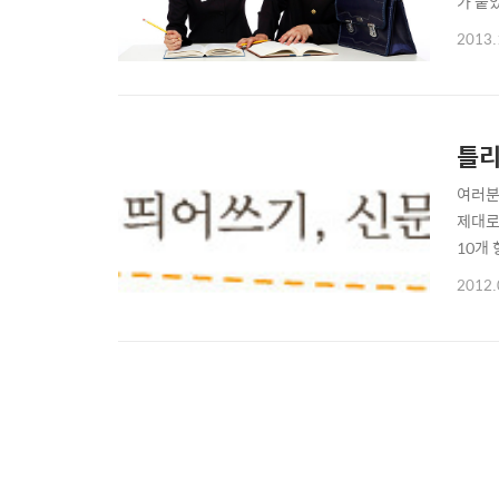
가 붙
성교육
2013.
꿈꾼다
부터 
틀리
여러분
제대로
10개
다. 
2012.
요한 
이 있