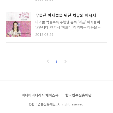
전염되는 자살 뉴스를 검색해 보니 제목에 ‘자
가가 계절에 따른 일조량 변화 때문일 것이라고
살’이라는 단어를 쓰지 않은 보도가 제법 많았습
봅니다. 가을볕은 봄볕보다 일조량이 적고 습도
니다. 그러나 아쉽게도 적지 않은 기사들이 여전
가 높아 같은 양의 햇볕을 쬐더라도 신체에 덜
우울한 여자들을 위한 치유의 메시지
히 제목에 ‘자살이란 단어를 사용하고 있었습니
흡수됩니다. 햇볕은 행복한 기분을 만드는 세로
나이를 먹을수록 주변엔 유독 ‘아픈’ 여자들이
다. 인터넷 뉴스 이용자는 제목만 보아도 ‘용인
토닌, 도파민과 같은 ..
많습니다. 여기서 ‘아프다’의 의미는 마음을 다
일가족 4명 사망’이 자살과 관련되어 있다는 것
쳐 어떤 형태로든 스스로를 우울의 늪으로 빠져
을 알 수 있었습니다. 그뿐만 아닙니다. 23일 저
2013.05.29
들게 한다는 의미일 것입니다. 그런데 문제는 우
녁 공영 KBS 뉴스 보도는 자막이 “일가족4명
울증이 표면으로 떠오르지 않는 여자들입니다.
사망…빚 독촉에 동반 자살”이었습니다. 자녀
[출처 – yes 24] 캐나다의 심리학 교수이자 지
가 포함된 자살 사건을 ‘동반 자살’이라고 표현
금 이곳에서 소개하려는 책의 저자인 발레리 위
하는 것은 오래전부터 지적되어온 잘못입니다.
펜의 설명에 따르면 우울증은 여자들의 옷차림
어린 자녀들이 자살에 동의했을 개연성이 희박
1
만큼이나 매우 다양한 모습을 하고 있다고 합니
하기 때문입니다. 언론이 ..
다. 우리가 흔히 생각하듯 초점 없는 눈빛으로
종일 허공을 응시하는 것만이 우울증의 증상은
아니라는 것이죠. 남자들의 정글에서 씩씩하게
일하고 성공을 거머쥐며 승승장구하는 여자들
에게도 극심한 우울증의 증상을 엿볼 수 있다는
미디어리터러시 페이스북
한국언론진흥재단
것입니다. 발레리 위펜이 말하는 우울증의 대표
증상은 아래와 같습니다. 괜찮..
©한국언론진흥재단. All right reserved.