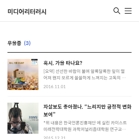
미디어리터러시
메
뉴
우울증
(3)
혹시, 가을 타나요?
[요약] 선선한 바람이 불며 알록달록한 잎이 떨
어져 왠지 모르게 쓸쓸하게 느껴지는 고독의 계
절 가을. 실제로 가을이 되면 우울해지거나 공허
2016.11.01
해지는 ‘가을 타는’분이 꽤 많습니다. 가을 우울
증 극복법을 알려드립니다. #가을 타는 이유는?
가을이 되어 평소와 달리 차분해지고, 단 음식을
자살보도 좋아졌나, “느리지만 긍정적 변화
많이 찾게 되거나 밤낮없이 졸리면 가을 우울증
보여”
을 의심해보셔야 합니다. 가을 우울증은 일반 우
*위 내용은 한국언론진흥재단 에 실린 카이스트
울증과 달리 식욕과 수면욕이 증가합니다. 그렇
미래전략대학원 과학저널리즘대학원 연구교수
다면 가을 우울증은 왜 생기는 걸까요? 원인이
김영욱님의 글을 옮겨온 것입니다. 미디어 통해
명확하게 밝혀지지는 않았지만, 대부분의 전문
2015.12.21