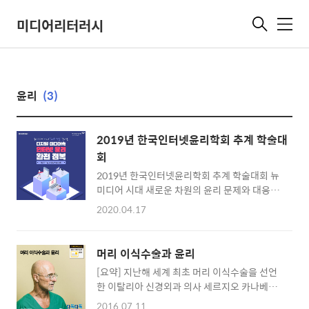
미디어리터러시
메
뉴
윤리
(3)
2019년 한국인터넷윤리학회 추계 학술대
회
2019년 한국인터넷윤리학회 추계 학술대회 뉴
미디어 시대 새로운 차원의 윤리 문제와 대응
2019년 12월 6일 서울 고려대 하나스퀘어에서
2020.04.17
한국인터넷윤리학회 추계 학술대회가 ‘뉴미디
어와 인터넷 윤리’라는 제목으로 개최됐다. 학
술대회의 주요 발표 내용을 소개한다. 글 오태원
머리 이식수술과 윤리
(경일대 경찰행정학과 교수/한국인터넷윤리학
[요약] 지난해 세계 최초 머리 이식수술을 선언
회 부학회장) 뉴미디어 시대에는 결코 한 분야,
한 이탈리아 신경외과 의사 세르지오 카나베로
한 집단의 노력으로 건강한 사회를 만들 수 없다
박사와 공동연구팀이 '원숭이를 대상으로 한 머
는 사실을 확인할 수 있었다. 결국 인문학, 공학,
2016.07.11