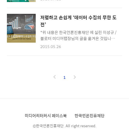
리 이식수술'을 성공적으로 마쳤다고 보도한 후
교육학, 법학, 행정학 등 범학제적 논의와 학계,
윤리 논쟁이 불거졌습니다. 이들은 내년 사람을
정부, 산업계 등 다양한 분야에서 함께 고민해야
대상으로 머리 이식수술을 진행할 계획이라고
함을 다시 한 번 느낄 수 있었다. 한국인터넷윤
저렴하고 손쉽게 ‘데이터 수집의 무한 도
밝혔고, 최근 수술 자원자가 나오면서 논쟁이 뜨
리학회는 지난 2019년 12월 6일, ‘뉴미디어와
전’
거워지고 있습니다. #세르지오 박사의 머리 이
인터넷 윤리’라는 제목으로 추계 학술대회를 개
*위 내용은 한국언론진흥재단 에 실린 이성규 /
식수술 한국영화 보셨나요? 내기를 통해 서로의
최했다. ..
블로터 미디어랩장님의 글을 옮겨온 것입니다.
뇌와 척수를 다른 사람에게 이식하는 수술을 통
실내외 미세먼지 농도를 측정해 비교하는 기사
해 몸이 바뀐다는 내용이 충격적이었습니다. 영
2015.05.26
를 작성한다고 가정해봅시다. 비싼 휴대용 미세
화가 나온 후 많은 사람들이 실제로 이러한 수술
먼지 측정기를 대여하거나 관련 장비를 갖춘 전
이 가능한지에 대한 의문을 품었는데요. 그 당시
문가를 대동해 교차 측정하는 방식을 먼저 떠올
모두 ‘불가능’이라고 답했습니다. 그런데 최근,
릴 것입니다. 같은 데이터를 여러 장소에서 요
이러한 수술이 진짜 가능해질지도 모른다는 이
일, 시간대별로 측정해 변화 양상을 분석하는 기
야기가 나오고 있습니다. ▲..
1
사를 써야 한다면 사정은 달라집니다. 측정 장비
대여료도 만만치 않을 뿐더러 장비를 매번 들고
이동해야 하는 번거로움도 늘어납니다. 품을 덜
들이는 방법은 있습니다. 실외 미세먼지 측정치
를 기상청이나 환경부로부터 제공받고 실내 미
세먼지 농도는 기자가 직접 발로 뛰어다니며 측
미디어리터러시 페이스북
한국언론진흥재단
정하면 됩니다. 이마저도 측정 지역이 넓어지고
시간대가 확장되면 물리적인 난관..
©한국언론진흥재단. All right reserved.