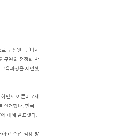
으로 구성됐다
. ‘
디지
연구원의 전정화 박
 교육과정을 제
안했
표하면서 이른바
Z
세
를 전개했다
.
한국교
’
에 대해
발표했다
.
개하고 수업 적용 방