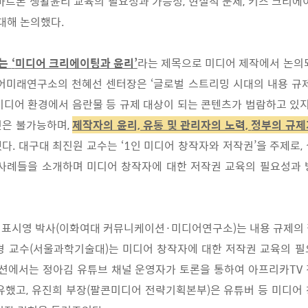
마트폰 생활윤리 교육의 필
요성과 가능성
,
현실적 문제
,
키즈 크리에
대해 논의했다
.
는
‘
미디어 크리에이팅과 윤리
’
라는 제목으로 미디어 제작
에서 논의
어미래연구소의 천혜선 센터장
은
‘
글로벌 스트리밍 시대의 내용 규
미디
어 환경에서 음란물 등 규제 대상이 되는 콘텐츠가 범람하고 있지
것은 불가능하며
,
제작자의 윤리, 유통 및 관리자의 노력,
정부의 규제
했다
.
대구대 최진원 교수는
‘1
인 미디어 창작자와 저작권
’
을 주제로
,
 사례들을 소개하며 미디어 창작자에 대한 저작권 교육의 필요성과 
 표시영 박사
(
이화여대 커뮤니케이션
·
미디어연구소
)
는 내용 규제의
경 교수
(
서울과학기술대
)
는 미디어 창작자에 대한 저작권 교육의 필
션에서는 정아김 유튜브 채널 운영자가 토론을 통하여 아프리카
TV
공유했고
,
유진희 부장
(
팔콘미디어 전략기획본부
)
은 유
튜버 등 미디어