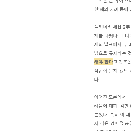
도서관
)
은 유아 스
한 해외 사례 등에
플래너리
세션
2
부
제를 다뤘다
.
미디
제의 발표에서
,
뉴
법으로 규제하는 
해야 한다
고 강조
작권이 문제 됐던
다
.
이어진 토론에서는
려움에 대해
,
김현
론했다
.
특히 이
세
서 겪은 경험을 