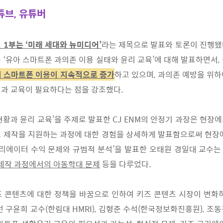
튜브, 유튜버
션
1
부는
‘
미래 세대와 뉴미디어
’
라는 제목으로 발표와 토론
이 진행됐
은
‘
유아 스마트폰 과의존 이용
실태와 윤리 교육
’
에 대해 발표하면서
,
의
스마트폰 이용이 지속적으로 증가
하고 있으며
,
과의존 예방을 위
립과 교육이 필요하다는 점을 강조했다
.
현황과 윤리 교육
’
을 주제로 발표한
CJ ENM
의 안정기 과장은 현장에
 제작을 지원하는 과정에 대한 경험을 상세하
게 발표함으로써 현장
리에이터 수익 문
제와 규범적 분석
’
을 발표한 오태원 경일대 교수
제작 과정에서의 아동학대 문제
등을 다루었다
.
즈
콘텐츠에 대한 정책을 바꿈으로 인하여 키즈 콘텐츠 시장이 변화
선 구윤희 교수
(
한림대
HMRI),
김형준 수석
(
한국정보화
진흥원
),
조동