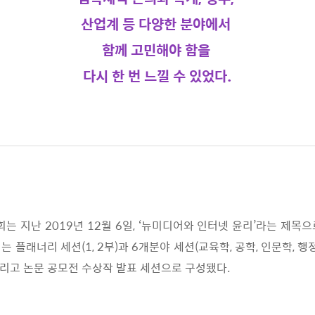
산업계 등 다양한 분야에서
함께 고민해야 함을
다시 한 번 느낄 수 있었다.
회는 지난
2019
년
12
월
6
일
, ‘
뉴미디어와 인터넷 윤리
’
라는
제목으
는 플래너리 세션
(1, 2
부
)
과
6
개
분야 세션
(
교육학
,
공학
,
인문학
,
행정
그리고
논문 공모전 수상작 발표 세션으로 구성됐다
.