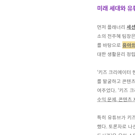
미래 세대와 유
먼저 플래너리
세
소의 전주혜 팀장
를 바탕으로
유아
대한 생활윤리 정
‘
키즈 크리에
이터 
를 발굴하고 콘텐츠
여주었다
. ‘
키즈 크
수익 문
제
,
콘텐츠 
특히 유튜브가 키
했다
.
토론자로 나