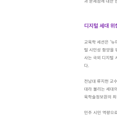
과 문제점에 대한 
디지털 세대 위
교육학 세션은
‘
뉴
털 시민성 함양을 
사는 국외 디지털 
다
.
전남대 류지헌 교
대라 불리는 세대
육학술정보원의
최
민주 시민 역량으