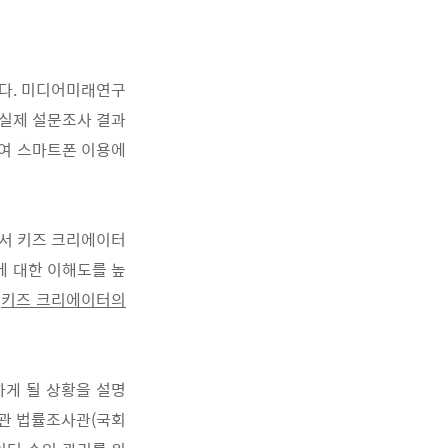
다
.
미디어미래연구
실제 설문조사 결과
하여 스마트폰
이용에
서 키
즈 크리에이터
에 대한 이해도를 높
는
키즈 크리에이터의
하게 될 상황을
설명
관 법률조사관
(
국회