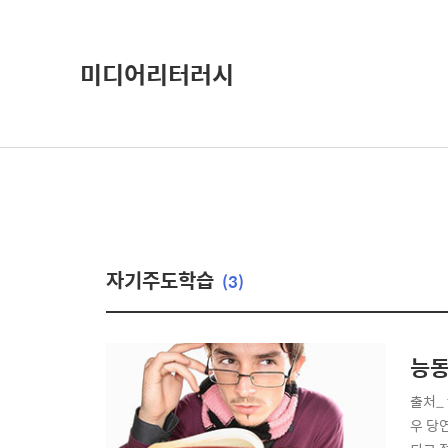
미디어리터러시
자기주도학습
(3)
능동
출처_
우 당