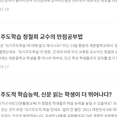
접근성까지 높아지면서 지식검색에 있어서만큼은 인터넷이 독보적인 속도를 자랑합
 가장 오래된 지식전달매체인 독서는 과연 현대인들에게 어떤 의의를 지니고 있는
12.18
 같은 영상매체가 새롭게 출현했고, 20세기말에는 인터넷이 상용화됐으며, 지금
 구애받지 않고 얻을 수 있습니다. 예전을 ..
주도학습 정철희 교수의 만점공부법
은 ‘자기주도학습’에 대해 알고 계시나요? 지난 13일 평창의 계촌중학교에서 ‘읽
 열렸는데요. ‘자기주도학습’의 멘토, 건국대 미래 지식 교육원 교수이신 정철희
의에는 계촌중학교 학생들 뿐 아니라 학부모, 인근 학교 학생들까지 강의를 듣기
 방법, 일주일 만에 고등학교 과정을 끝내는 비결, 공부할 때마다 졸린 것 해결
09.17
문가 정철희 교수님이 이 날 강의에서 시원~하게 해결해 드렸습니다. 자기주도
? 만점공부법 하나, 생각하고 표..
주도적 학습능력, 신문 읽는 학생이 더 뛰어나다?
읽기나 NIE(신문활용교육)가 정말로 학생들의 학습 능력을 높일 수 있을까요? 
 있는 것이 바로 ‘자기주도적 학습’인데요. 얼마 전 열린 ‘2011 대한민국 NIE
 미치는 것으로 밝혀졌습니다. 자세한 내용을 살펴볼까요? NIE 경험한 초등학