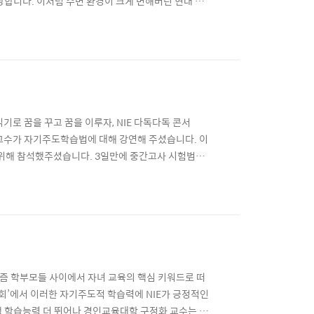
니다. 이처럼 주변 환경이 크게 변해버린 현대 사
 걸까요? 수동적 사고, 능동적 사고 20세기초 영화
은 스마트폰을 통해 누구나 쉽게 원하는 정보를 시간과
기로 꿈을 꾸고 꿈을 이루자, NIE 다독다독 콘서
 교수가 자기주도학습법에 대해 강연해 주셨습니다. 이
 위해 참석했주셨습니다. 3일만에 중간고사 시험범위
법 등 공부에 관련한 모든 학생들의 고민을 자기주도학
학습 전문가 정철희 교수님의 만점공부법 함께 살펴보
요즘 학부모들 사이에서 자녀 교육의 핵심 키워드로 떠
 대회’에서 이러한 자기주도적 학습력에 NIE가 긍정적인
생 학습능력 더 뛰어나 경인교육대학 구정화 교수는 지