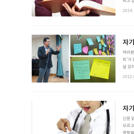
되고 
회에서
2014.
·TV
장소에
자기
여러분
트’가
날 강
끝내는
2012.
습 전
실까요
자기
신문 
오르고
영향을