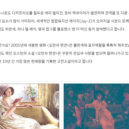
오나르도 디카프리오를 필두로 캐리 멀리건, 토비 맥과이어가 열연하며 관객을 또 다른
 요소가 많이 가미되어, 세계적인 힙합뮤지션 제이지(Jay-Z)가 오리지널 사운드 트랙
도 비욘세, 라나 델 레이, 영국 팝그룹 플로렌스 앤 더 머신 등이 참여했다고 합니다.
떤가요? 2005년에 개봉한 영화 <오만과 편견>은 출판계에 효자역할을 톡톡히 해주었
지도 제인 오스틴의 소설 <오만과 편견>은 꾸준히 관심과 사랑을 받으며 팔려나가고 있
난 10년 간 가장 많은 판매량을 기록한 고전소설이라고 합니다.