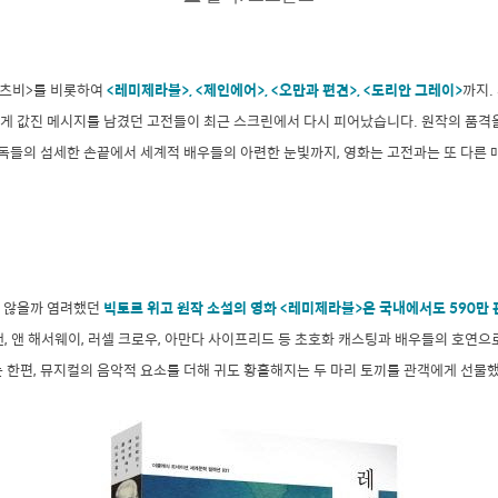
개츠비>를 비롯하여
<레미제라블>, <제인에어>, <오만과 편견>, <도리안 그레이>
까지.
게 값진 메시지를 남겼던 고전들이 최근 스크린에서 다시 피어났습니다. 원작의 품격
감독들의 섬세한 손끝에서 세계적 배우들의 아련한 눈빛까지, 영화는 고전과는 또 다른 
 않을까 염려했던
빅토르 위고 원작 소설의 영화 <레미제라블>은
국내에서도 590만 
, 앤 해서웨이, 러셀 크로우, 아만다 사이프리드 등 초호화 캐스팅과 배우들의 호연으
 한편, 뮤지컬의 음악적 요소를 더해 귀도 황홀해지는 두 마리 토끼를 관객에게 선물