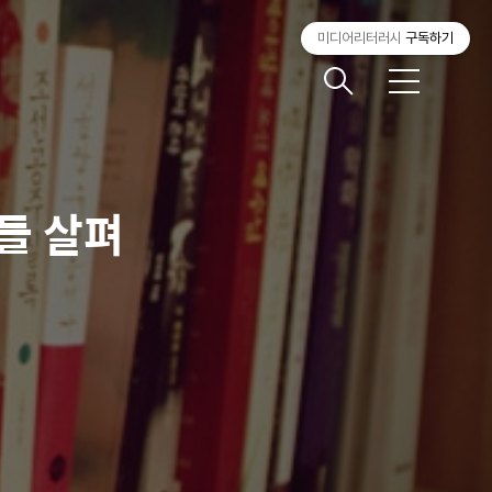
미디어리터러시
구독하기
메
뉴
들 살펴