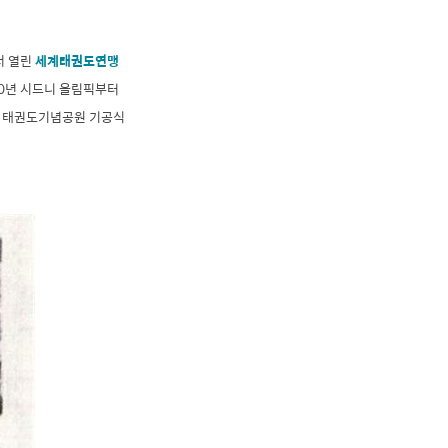
서 열린
세계태권도연맹
00년 시드니 올림픽부터
의 태권도기념공원 기공식