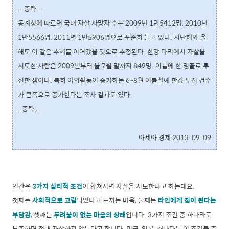
...중략...
통계청에 따르면 국내 자살 사망자 수는 2009년 1만5412명, 2010년
1만5566명, 2011년 1만5906명으로 꾸준히 늘고 있다. 지난해와 올
해도 이 같은 추세를 이어갔을 것으로 추정된다. 한강 다리에서 자살을
시도한 사람은 2009년부터 올 7월 말까지 849명. 이틀에 한 명꼴로 투
신한 셈이다. 특히 야외활동이 증가하는 6~8월 여름철에 한강 투신 건수
가 큰폭으로 중가한다는 조사 결과도 있다.
..중략..
아세아 경제 2013-09-09
인간은
3가지 심리적 조건
이 합쳐지면 자살을 시도한다고 하는데요.
첫째는
사회적으로 고립
되었다고 느끼는 마음, 둘째는
타인에게 짐이 된다는
부담감
, 셋째는
두려움이 없는 마음의 상태
입니다. 3가지 조건 중 하나라도
부족하면 절대 자살하지 않는다고 합니다. 미국, 일본, 캐나다는 이 조건들 중