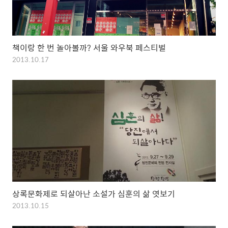
책이랑 한 번 놀아볼까? 서울 와우북 페스티벌
2013.10.17
상록문화제로 되살아난 소설가 심훈의 삶 엿보기
2013.10.15