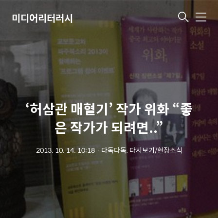
미디어리터러시
메
뉴
‘허삼관 매혈기’ 작가 위화 “좋
은 작가가 되려면..”
2013. 10. 14. 10:18
ㆍ
다독다독, 다시보기/현장소식