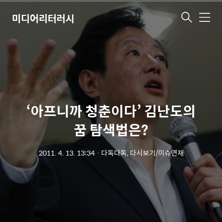
미디어리터러시
메
뉴
‘아프니까 청춘이다’ 김난도의
꿈 탐색법은?
2011. 4. 13. 13:34
ㆍ
다독다독, 다시보기/이슈연재