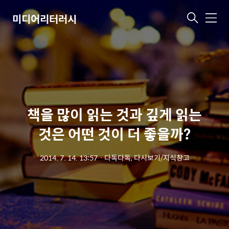
미디어리터러시
메
뉴
책을 많이 읽는 것과 깊게 읽는
것은 어떤 것이 더 좋을까?
2014. 7. 14. 13:57
ㆍ
다독다독, 다시보기/지식창고