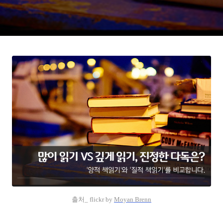
출처_ flickr by
Moyan Brenn