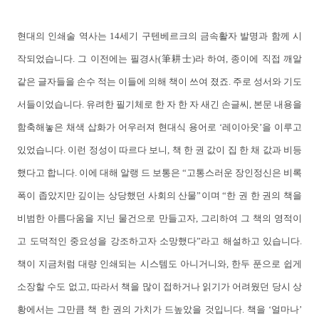
현대의 인쇄술 역사는 14세기 구텐베르크의 금속활자 발명과 함께 시
작되었습니다. 그 이전에는 필경사(筆耕士)라 하여, 종이에 직접 깨알
같은 글자들을 손수 적는 이들에 의해 책이 쓰여 졌죠. 주로 성서와 기도
서들이었습니다. 유려한 필기체로 한 자 한 자 새긴 손글씨, 본문 내용을
함축해놓은 채색 삽화가 어우러져 현대식 용어로 ‘레이아웃’을 이루고
있었습니다. 이런 정성이 따르다 보니, 책 한 권 값이 집 한 채 값과 비등
했다고 합니다. 이에 대해 알랭 드 보통은 “고통스러운 장인정신은 비록
폭이 좁았지만 깊이는 상당했던 사회의 산물”이며 “한 권 한 권의 책을
비범한 아름다움을 지닌 물건으로 만들고자, 그리하여 그 책의 영적이
고 도덕적인 중요성을 강조하고자 소망했다”라고 해설하고 있습니다.
책이 지금처럼 대량 인쇄되는 시스템도 아니거니와, 한두 푼으로 쉽게
소장할 수도 없고, 따라서 책을 많이 접하거나 읽기가 어려웠던 당시 상
황에서는 그만큼 책 한 권의 가치가 드높았을 것입니다. 책을 ‘얼마나’