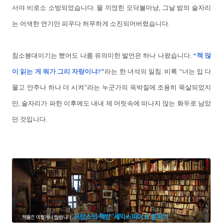
서야 비로소 소방되었습니다. 물 끼얹힌 모닥불마냥, 그날 밤의 술자리
는 어색한 연기만 피우다 허무하게 소진되어버렸습니다.
침소봉대이기는 했어도 나름 유의미한 발언은 하나 나왔습니다.
“책 많
이 읽는 게 뭐가 그리 자랑이냐?”
라는 한 녀석의 일침. 비록 “너는 입 다
물고 안주나 하나 더 시켜”라는 누군가의 윽박질에 조용히 묵살되었지
만, 술자리가 파한 이후에도 내내 제 머릿속에 떠나지 않는 화두로 남았
던 것입니다.