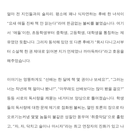
얼마 전 지인들과의 술자리. 평소에 꽤나 식자연하는 후배 한 녀석이
“요새 애들 진짜 책 안 읽는다”라며 뜬금없는 불씨를 붙였습니다. 여기
서 ‘애들’이란, 초등학생부터 중학생, 고등학생, 대학생을 통칭하는 제
유였던 듯합니다. 그러자 동석해 있던 또 다른 후배가 “회사 다니고서부
터 소설책 한 권 제대로 읽어본 지가 언제였나 까마득하다”라고 호응을
해주었습니다.
이야기는 엉뚱하게도 “선배는 한 달에 책 몇 권이나 보세요?”, “그러는
너는 작년에 책 얼마나 봤냐?”, “아무래도 선배보다는 많이 봤을 걸요?”
등등 서로의 독서량을 캐묻는 네거티브 양상으로 틀어졌습니다. 학생
들의 독서량에 대한 문제 제기로 점화된 불씨는, 열띤 토론의 장으로 타
오르기는커녕 몇몇 놈들의 불같은 성질만 돋우며 ‘취중악담’으로 흘렀
고, “자, 자, 닥치고 술이나 마시자”라는 최고 연장자의 진화가 있고 나