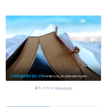
출처_ flickr by
Simon Cocks