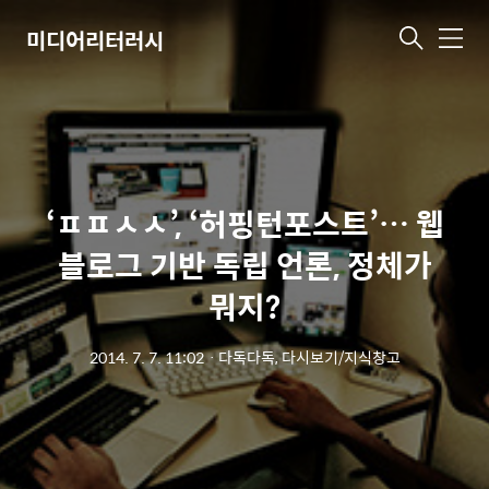
미디어리터러시
메
뉴
‘ㅍㅍㅅㅅ’, ‘허핑턴포스트’… 웹
블로그 기반 독립 언론, 정체가
뭐지?
2014. 7. 7. 11:02
ㆍ
다독다독, 다시보기/지식창고