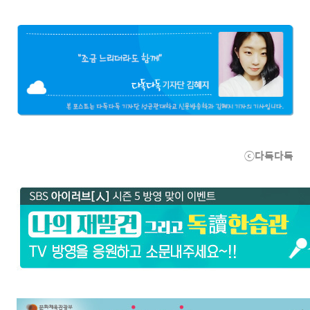
ⓒ다독다독