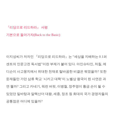
『리딩으로 리드하라』 서평
기본으로 돌아가자(Back to the Basic)
이지성씨가 저자인 『리딩으로 리드하라』는 “세상을 지배하는 0.1퍼
센트의 인문고전 독서법”이란 부제가 붙어 있다. 아인슈타인, 처칠, 에
디슨이 사고뭉치에서 위대한 천재로 탈바꿈한 비결은 뭐였을까? 또한
둔재들만 가던 삼류 학교 ‘시카고 대학’이 노벨상 왕국이 된 사연은 과
연 뭘까? 그리고 카네기, 워런 버핏, 이병철, 정주영이 황금 손이 될 수
있었던 밑바탕과 알렉산더 대왕, 세종, 정조 등 희대의 국가 경영자들의
공통점은 어디에 있을까?