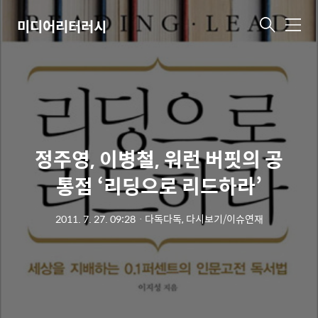
미디어리터러시
메
뉴
정주영, 이병철, 워런 버핏의 공
통점 ‘리딩으로 리드하라’
2011. 7. 27. 09:28
ㆍ
다독다독, 다시보기/이슈연재