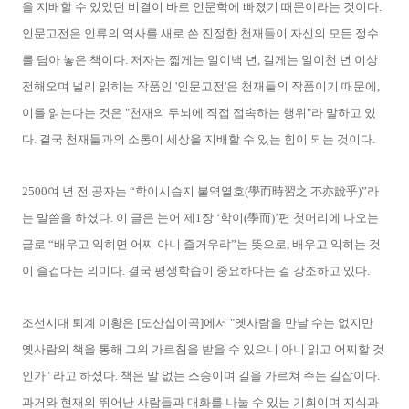
을 지배할 수 있었던 비결이 바로 인문학에 빠졌기 때문이라는 것이다.
인문고전은 인류의 역사를 새로 쓴 진정한 천재들이 자신의 모든 정수
를 담아 놓은 책이다. 저자는 짧게는 일이백 년, 길게는 일이천 년 이상
전해오며 널리 읽히는 작품인 '인문고전'은 천재들의 작품이기 때문에,
이를 읽는다는 것은 "천재의 두뇌에 직접 접속하는 행위"라 말하고 있
다. 결국 천재들과의 소통이 세상을 지배할 수 있는 힘이 되는 것이다.
2500여 년 전 공자는 “학이시습지 불역열호(學而時習之 不亦說乎)”라
는 말씀을 하셨다. 이 글은 논어 제1장 ‘학이(學而)’편 첫머리에 나오는
글로 “배우고 익히면 어찌 아니 즐거우랴”는 뜻으로, 배우고 익히는 것
이 즐겁다는 의미다. 결국 평생학습이 중요하다는 걸 강조하고 있다.
조선시대 퇴계 이황은 [도산십이곡]에서 "옛사람을 만날 수는 없지만
옛사람의 책을 통해 그의 가르침을 받을 수 있으니 아니 읽고 어찌할 것
인가" 라고 하셨다. 책은 말 없는 스승이며 길을 가르쳐 주는 길잡이다.
과거와 현재의 뛰어난 사람들과 대화를 나눌 수 있는 기회이며 지식과