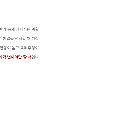
반기 공채 입사지원 계획
한
기업을 선택할 때 가장
 연봉이 높고 복리후생이
체가 변해야만 할 때
입니