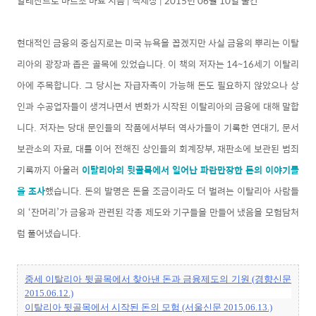
알레산드로 마르초 마뇨 지음 | 책세상 | 2015년 06월 10일 출간
현대적인 금융의 중심지로는 미국 뉴욕을 꼽겠지만 사실 금융의 뿌리는 이탈
리아의 광장과 좁은 골목에 있었습니다. 이 책의 저자는 14~16세기 이탈리
아에 주목합니다. 그 당시는 자급자족이 가능해 돈도 필요하지 않았으나 상
인과 수공업자들이 생겨나면서 변화가 시작된 이탈리아의 금융에 대해 말합
니다. 저자는 당대 문인들의 작품에서부터 역사가들이 기록한 연대기, 문서
보관소의 자료, 대를 이어 전해진 상인들의 회계장부, 재판소에 보관된 범죄
기록까지 아울러
이탈리아의 뒷골목에서 일어난 파란만장한 돈의 이야기들
을 조사
했습니다. 돈의 발명은 돈을 조금이라도 더 벌려는 이탈리아 사람들
의 ‘잔머리’가 금융과 관련된 각종 제도와 기구들을 만들어 냈음을 모험담처
럼 풀어냈습니다.
중세 이탈리아 뒷골목에서 찾아낸 돈과 금융제도의 기원 (경향신문
2015.06.12.)
이탈리아 뒷골목에서 시작된 돈의 모험 (서울신문 2015.06.13.)