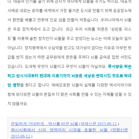
다. 대중의 인기를 끌기 위해 강자가 약자에게 뇌물을 주기도 하지요. 대표적
사례로 네로는 로마를 세계에서 가장 즐거운 도시로 만들기 위해 공공장소에
서 향연을 베풀고 연못에 인공 섬을 만들어 띄웠습니다. 우리나라에서 뇌물
은 주로 정치계에서 오고 갑니다. 최근 우리 사회를 뒤흔든 ‘성완종 리스
트’를 비롯해 숱한 정치인이 뇌물을 주고 받았다는 뉴스는 어제 오늘의 일이
아닙니다. 정치영역에서 수십억을 받고도 대가성이 없다는 이유로 아무런 죗
값을 받지 않는가 하면 공무원에게 푼돈을 주려다 뇌물 공여로 잡힌 서민도
있습니다. 도대체 무엇이 뇌물이고 무엇이 뇌물이 아닐까요.
동서양을 막론
하고 원시시대부터 현대에 이르기까지 뇌물은 세상을 변화시킬 정도로 막대
한 영향
을 줬다고 합니다. 애매모호한 뇌물의 실체를 다양한 역사이야기와
함께 보다보면 뇌물의 본질과 더 밝은 사회를 만들 수 있는 지혜를 얻을 수 있
지 않을까요.
은밀하게 거대하게…역사를 바꾼 뇌물 (국제신문 2015.06.12.)
원시사회에서 신의 영역까지 시공을 초월한 뇌물 (경향신문
2015.06.12.)