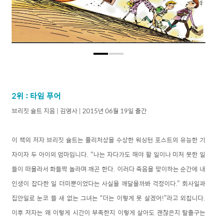
2위 : 타임 푸어
브리짓 슐트 지음 | 김영사 | 2015년 06월 19일 출간
이 책의 저자 브리짓 슐트는 퓰리처상을 수상한 워싱턴 포스트의 유능한 기
자이자 두 아이의 엄마입니다. “나는 자다가도 해야 할 일이나 미처 못한 일
들이 떠올라서 화들짝 놀라며 깨곤 한다. 이러다 죽음을 맞이하는 순간에 내
인생이 잡다한 일 더미뿐이었다는 사실을 깨달을까봐 걱정이다.” 회사일과
집안일로 눈코 뜰 새 없는 그녀는 “더는 이렇게 못 살겠어!”라고 외칩니다.
이후 저자는 왜 이렇게 시간이 부족한지 이렇게 살아도 괜찮은지 탈출구는