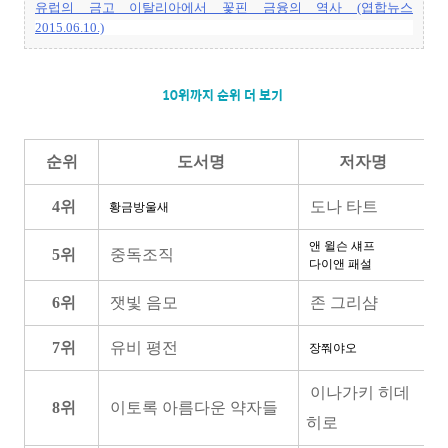
유럽의 금고 이탈리아에서 꽃핀 금융의 역사 (엽합뉴스
2015.06.10.)
10위까지 순위 더 보기
순위
도서명
저자명
4위
도나 타트
황금방울새
앤 윌슨 섀프
5위
중독조직
다이앤 패설
6위
잿빛 음모
존 그리샴
7위
유비 평전
장쭤야오
이나가키 히데
8위
이토록 아름다운 약자들
히로