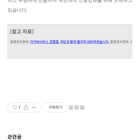
하고 투명하게 전달하여 국민과의 소통강화를 위해 노력하고
있습니다.
[참고 자료]
질병관리본부
,
지카바이러스 감염증
,
국민과 함께 철저히 대비하겠습니다
,
질병관리본부
, 2016
1
구독하기
관련글