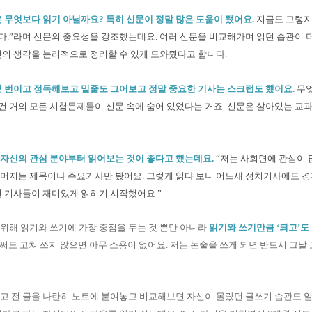
은 무엇보다 읽기 아닐까요
?
특히 신문이
정말 많은 도움이 됐어요
.
지금도 그렇지
다
.”
라며 신문의 중요성을 강조했는데요
.
여러 신문을 비교해가며 읽던 습관이 
신의 생각을 논리적으로 정리할 수 있게 도와줬다고 합니다
.
 번이고 정독해보고 밑줄도 그어보고 정말 중요한 기사는 스크랩도 했어요
.
무
건 거의 모든 시험문제들이 신문 속에 숨어 있었다는 거죠
.
신문은 살아있는 교과
자신의 관심 분야부터 읽어보는 것이 좋다고 했는데요
.
“
저는 사회면에 관심이 
나머지는 제목이나 주요기사만 봤어요
.
그렇게 읽다 보니 어느새 정치기사에도 
그런 기사들이 재미있게 읽히기 시작했어요
.”
위해 읽기와 쓰기에 가장 중점을 두는 것 뿐만 아니라
읽기와 쓰기만큼 ‘퇴고’도
고 써도 고쳐 쓰지 않으면 아무 소용이 없어요. 저는 논술을 쓰게 되면 반드시 그날
고 전 글을 나란히 노트에 붙여놓고 비교해보면 자신이 몰랐던 글쓰기 습관도 알