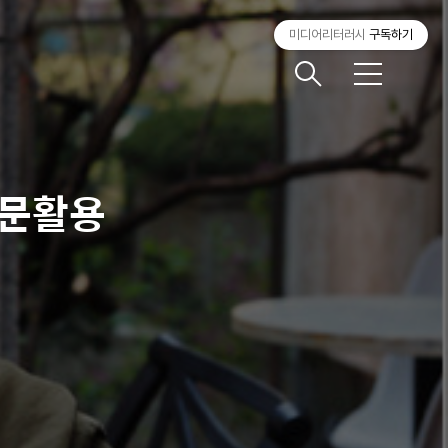
미디어리터러시
구독하기
메
뉴
신문활용