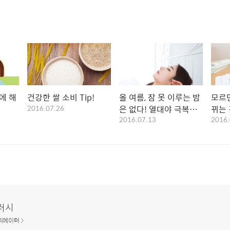
에 해
건강한 쌀 소비 Tip!
올 여름, 잠 못 이루는 밤
모르면
2016.07.26
은 없다! 열대야 극복
뀌는
2016.07.13
2016.
Tip
러시
리에이터