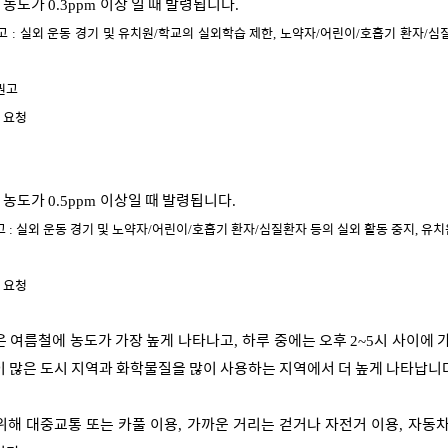
존 농도가
이상 일 때 발령됩니다
0.3ppm
.
권고
실외 운동 경기 및 유치원
학교의 실외학습 제한
노약자
어린이
호흡기 환자
심질
:
/
,
/
/
/
권고
 요청
존 농도가
이상일 때 발령됩니다
0.5ppm
.
고
실외 운동 경기 및 노약자
어린이
호흡기 환자
심질환자 등의 실외 활동 중지
유치
:
/
/
/
,
 요청
은 여름철에 농도가 가장 높게 나타나고
하루 중에는 오후
시 사이에 
,
2~5
 많은 도시 지역과 화학물질을 많이 사용하는 지역에서 더 높게 나타납니
위해 대중교통 또는 카풀 이용
가까운 거리는 걷거나 자전거 이용
자동차
,
,