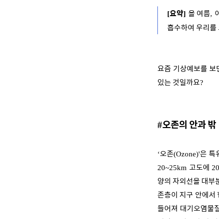
요약
올 여름
[
]
,
흡수하여 우리를
요즘 기상예보를 보
있는 것일까요
?
오존의 안과 밖
#
오존
은 특
‘
(Ozone)'
고도에
20~25km
2
양의 자외선을 대부분
존층이 지구 안에서
들어져 대기오염물