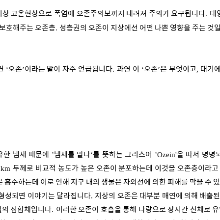
이상 고온현상으로 폭염에 오존주의보까지 내려져 주의가 요구됩니다
태
.
 보호해주는 오존층
성층권의 오존이 지상에선 어떤 나쁜 영향을 주는 것
.
면
오존
이라는 말이 자주 언급됩니다
과연 이
오존
은 무엇이고
대기에
‘
’
.
‘
’
,
유한 냄새 때문에
냄새를 맡다
를 뜻하는 그리스어
을 따서 명명
’
‘
’Ozein'
두께로 비교적 농도가 높은 오존이 분포하는데 이것을 오존층이라고
0km
 흡수하는데 이로 인해 지구 내의 생물은 자외선에 의한 피해를 막을 수 
 형성되면 이야기는 달라집니다
지상의 오존은 대부분 매연에 의해 배출된
.
질의 집합체입니다
이러한 오존이 호흡을 통해 다량으로 장시간 신체로 
.