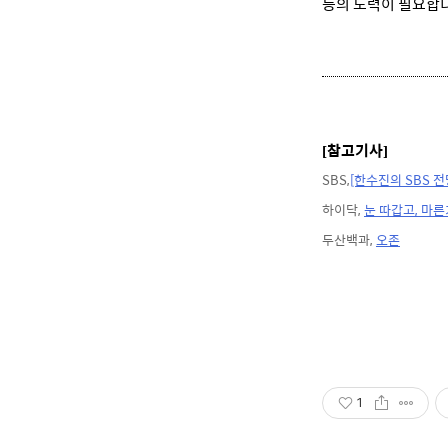
등의 노력이 필요합
참고기사
[
]
SBS,
[한수진의 SBS 전
하이닥,
눈 따갑고, 마른
두산백과,
오존
1