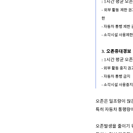
시간 평균 오
: 1
외부 활동 제한 
-
한
자동차 통행 제한 
-
소각시설 사용제한
-
오존중대경보
3.
시간 평균 오
: 1
외부 활동 중지 권
-
자동차 통행 금지
-
소각시설 사용중지
-
오존은 일조량이 많
특히 자동차 통행량이
오존발생을 줄이기 