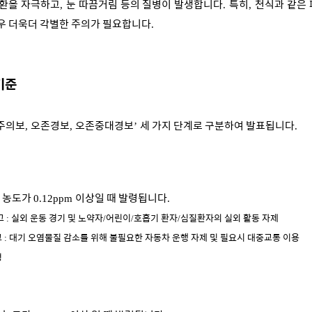
질환을 자극하고
눈 따끔거림 등의 질병이 발생합니다
특히
천식과 같은
,
.
,
우 더욱더 각별한 주의가 필요합니다
.
기준
주의보
오존경보
오존중대경보
세 가지 단계로 구분하여 발표됩니다
,
,
’
.
존 농도가
이상일 때 발령됩니다
0.12ppm
.
고
실외 운동 경기 및 노약자
어린이
호흡기 환자
심질환자의 실외 활동 자제
:
/
/
/
고
대기 오염물질 감소를 위해 불필요한 자동차 운행 자제 및 필요시 대중교통 이용
:
청