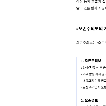
이상 등의 호흡기 
앓고 있는 환자의 경
오존주의보의 
#
오존주의보는
오존
‘
오존주의보
1.
시간 평균 오
: 1
외부 활동 자제 권
-
대중교통 이용 권
-
노천 소각금지 요
-
오존경보
2.