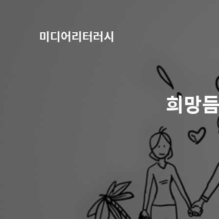
미디어리터러시
희망듬