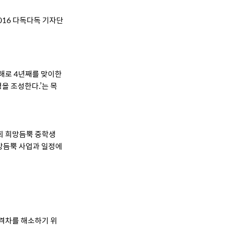
2016 다독다독 기자단
해로 4년째를 맞이한
을 조성한다.’는 목
1회 희망듬뿍 중학생
망듬뿍 사업과 일정에
격차를 해소하기 위