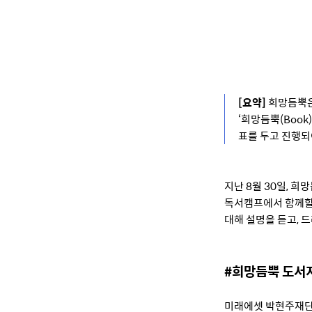
[요약]
희망듬뿍은
‘희망듬뿍(Boo
표를 두고 진행되
지난 8월 30일, 
독서캠프에서 함께할
대해 설명을 듣고, 
#희망듬뿍 도서
미래에셋 박현주재단