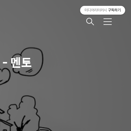
미디어리터러시
구독하기
메
뉴
- 멘토