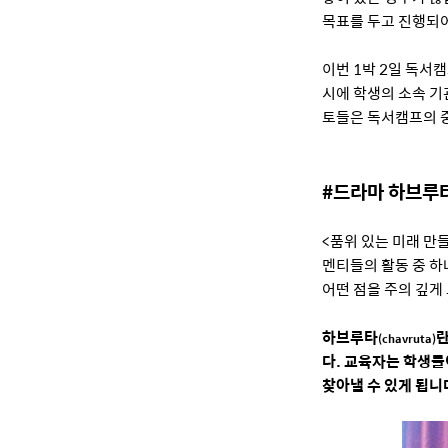
목표를 두고 진행되
이번 1박 2일 독서
시에 학생의 소속 기
토들은 독서캠프의 
#드라마 하브루
<품위 있는 미래 만
멘티들의 활동 중 하
어떤 점을 주의 깊게
하브루타
란
(chavruta)
다. 교육자는 학생들
찾아낼 수 있게 됩니