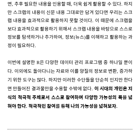
면
추후 필요한 내용을 인용할 때
더욱 쉽게 활용할 수 있다
하지
,
,
.
만 스크랩의 내용이 신문 내용 그대로만 담겨 있다면 우리는 스크
랩 내용을 효과적으로 활용하지 못할 것이다
이 때문에 스크랩을
.
보다 효과적으로 활용하기 위해서 스크랩 내용을 바탕으로 스스로
정보를 탐색하거나 추가하여
정보
뉴스
를 이해하고 활용하는 과
,
(
)
정이 필요하다
.
이번에 설명한
은 다양한 데이터 관리 프로그램 중 하나일 뿐이
R
다
이외에도 돌아다니는 자료와 이를 양질의 정보로 변환
증가하
.
,
기 위한 도구는 많다
하지만 이러한 수단들을 단순히 인지만 한다
.
면 만들어진 결과물만을 수용할 수밖에 없다
이 시대의 개인은 지
.
식의 적극적 주체로서 스스로 참여하며 다양한 가능성의 폭을 넓
혀야 한다
적극적인 참여를 통해 나의 가능성을 넓혀보자
.
.