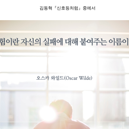
김동혁
『
신호등처럼
』
중에서