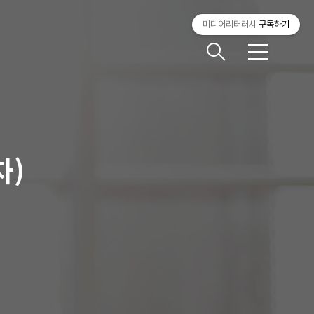
미디어리터러시
구독하기
메
뉴
차)