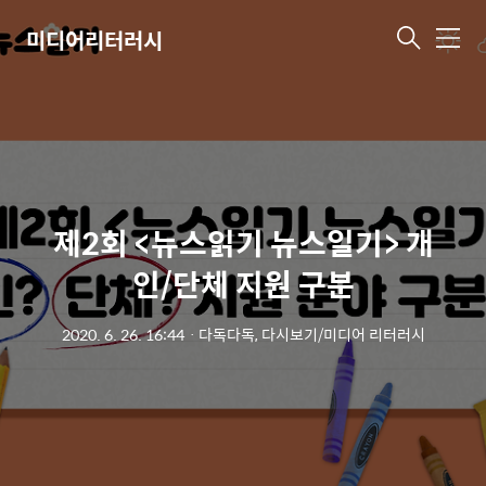
미디어리터러시
메
뉴
제2회 <뉴스읽기 뉴스일기> 개
인/단체 지원 구분
2020. 6. 26. 16:44
ㆍ
다독다독, 다시보기/미디어 리터러시