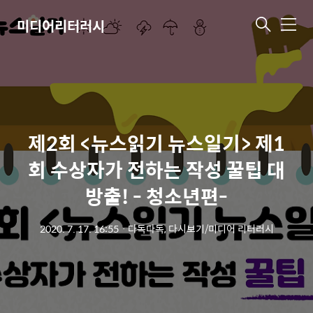
미디어리터러시
메
뉴
제2회 <뉴스읽기 뉴스일기> 제1
회 수상자가 전하는 작성 꿀팁 대
방출! - 청소년편-
2020. 7. 17. 16:55
ㆍ
다독다독, 다시보기/미디어 리터러시