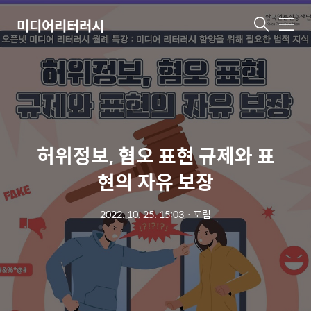
미디어리터러시
메
뉴
허위정보, 혐오 표현 규제와 표
현의 자유 보장
2022. 10. 25. 15:03
ㆍ
포럼