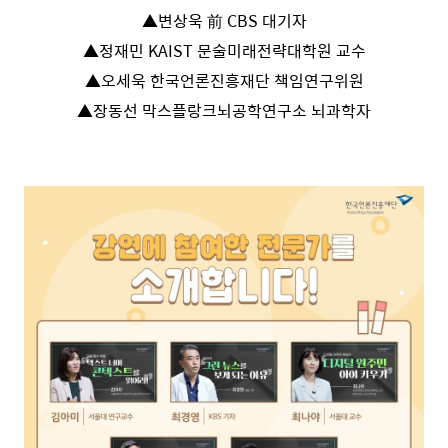
▲변상욱 前 CBS 대기자
▲정재민 KAIST 문술미래전략대학원 교수
▲오세욱 한국언론진흥재단 책임연구위원
▲장동선 막스플랑크뇌공학연구소 뇌과학자