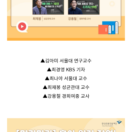
▲김아미 서울대 연구교수
▲최경영 KBS 기자
▲최나야 서울대 교수
▲최재붕 성균관대 교수
▲강용철 경희여중 교사