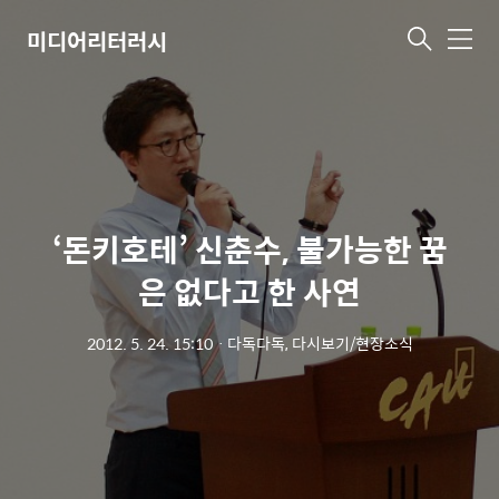
미디어리터러시
메
뉴
‘돈키호테’ 신춘수, 불가능한 꿈
은 없다고 한 사연
2012. 5. 24. 15:10
ㆍ
다독다독, 다시보기/현장소식