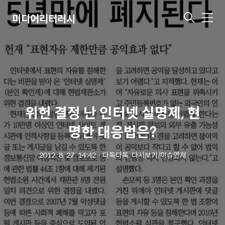
미디어리터러시
메
뉴
위헌 결정 난 인터넷 실명제, 현
명한 대응법은?
2012. 8. 27. 14:42
ㆍ
다독다독, 다시보기/이슈연재