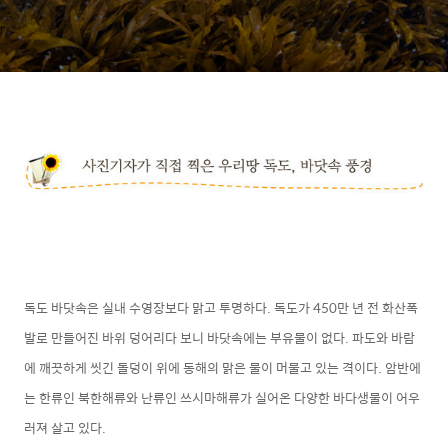
독도 바닷속은 실내 수영장보다 맑고 투명하다. 독도가 450만 년 전 화산폭
발로 만들어진 바위 덩어리다 보니 바닷속에는 부유물이 없다. 파도와 바람
에 깨끗하게 씻긴 돌덩이 위에 동해의 맑은 물이 머물고 있는 격이다. 암반에
는 한류인 북한해류와 난류인 쓰시마해류가 실어온 다양한 바다생물이 어우
러져 살고 있다.