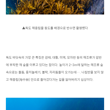
▲독도 해중림을 동도를 배경으로 반수면 촬영했다
독도 바닷속의 가장 큰 특징은 감태, 대황, 미역, 모자반 등의 해조류가 암반
에 부착한 채 숲을 이루고 있다는 점이다. 높이가 2~3m에 달하는 해조류 숲
속으로는 돌돔, 용치놀래기, 볼락, 자리돔들이 오가는데…. 나침반을 보지 않
고 해중림(海中林) 안으로 들어갔다가는 길을 잃어버리기 십상이다.