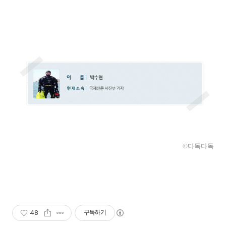
©다독다독
48
구독하기