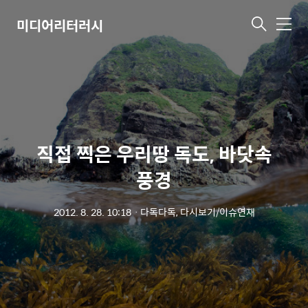
미디어리터러시
메
뉴
직접 찍은 우리땅 독도, 바닷속
풍경
2012. 8. 28. 10:18
ㆍ
다독다독, 다시보기/이슈연재