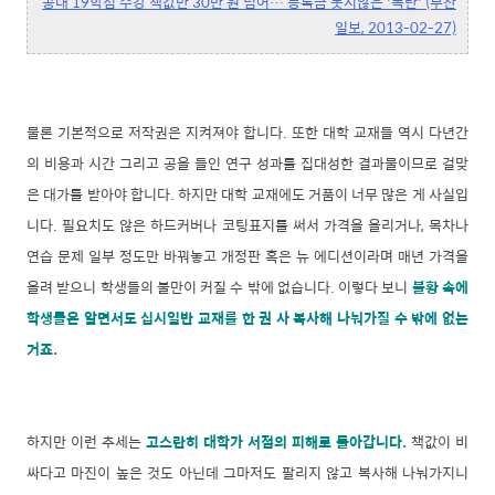
공대 19학점 수강 책값만 30만 원 넘어… 등록금 못지않은 '폭탄' (부산
일보, 2013-02-27)
물론 기본적으로 저작권은 지켜져야 합니다. 또한 대학 교재들 역시 다년간
의 비용과 시간 그리고 공을 들인 연구 성과를 집대성한 결과물이므로 걸맞
은 대가를 받아야 합니다. 하지만 대학 교재에도 거품이 너무 많은 게 사실입
니다. 필요치도 않은 하드커버나 코팅표지를 써서 가격을 올리거나, 목차나
연습 문제 일부 정도만 바꿔놓고 개정판 혹은 뉴 에디션이라며 매년 가격을
올려 받으니 학생들의 불만이 커질 수 밖에 없습니다. 이렇다 보니
불황 속에
학생들은 알면서도 십시일반 교재를 한 권 사 복사해 나눠가질 수 밖에 없는
거죠.
하지만 이런 추세는
고스란히 대학가 서점의 피해로 돌아갑니다.
책값이 비
싸다고 마진이 높은 것도 아닌데 그마저도 팔리지 않고 복사해 나눠가지니