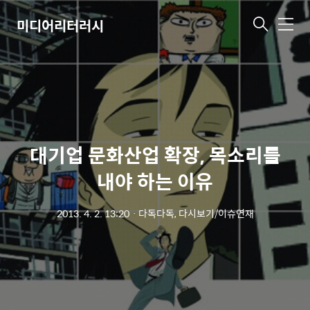
미디어리터러시
메
뉴
대기업 문화산업 확장, 목소리를
내야 하는 이유
2013. 4. 2. 13:20
ㆍ
다독다독, 다시보기/이슈연재