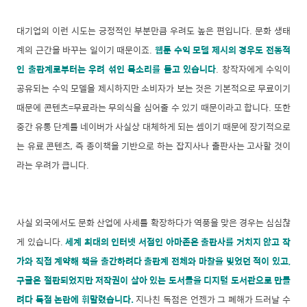
대기업의 이런 시도는 긍정적인 부분만큼 우려도 높은 편입니다. 문화 생태
계의 근간을 바꾸는 일이기 때문이죠.
웹툰 수익 모델 제시의 경우도 전통적
인 출판계로부터는 우려 섞인 목소리를 듣고 있습니다
. 창작자에게 수익이
공유되는 수익 모델을 제시하지만 소비자가 보는 것은 기본적으로 무료이기
때문에 콘텐츠=무료라는 무의식을 심어줄 수 있기 때문이라고 합니다. 또한
중간 유통 단계를 네이버가 사실상 대체하게 되는 셈이기 때문에 장기적으로
는 유료 콘텐츠, 즉 종이책을 기반으로 하는 잡지사나 출판사는 고사할 것이
라는 우려가 큽니다.
사실 외국에서도 문화 산업에 사세를 확장하다가 역풍을 맞은 경우는 심심찮
게 있습니다.
세계 최대의 인터넷 서점인 아마존은 출판사를 거치지 않고 작
가와 직접 계약해 책을 출간하려다 출판계 전체와 마찰을 빚었던 적이 있고,
구글은 절판되었지만 저작권이 살아 있는 도서들을 디지털 도서관으로 만들
려다 독점 논란에 휘말렸습니다.
지나친 독점은 언젠가 그 폐해가 드러날 수