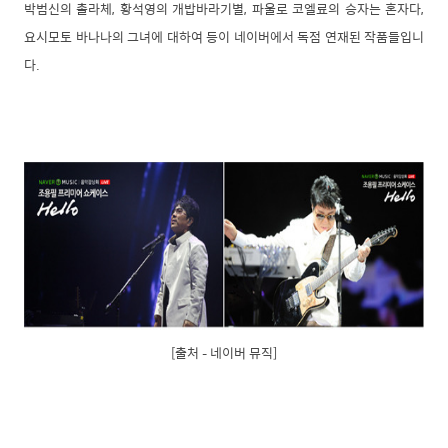
박범신의 촐라체, 황석영의 개밥바라기별, 파울로 코엘료의 승자는 혼자다,
요시모토 바나나의 그녀에 대하여 등이 네이버에서 독점 연재된 작품들입니
다.
[출처 – 네이버 뮤직]