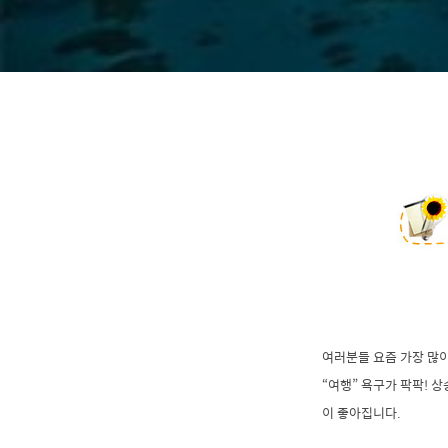
여러분들 요즘 가장 많
“여행” 욕구가 팍팍! 
이 좋아집니다.