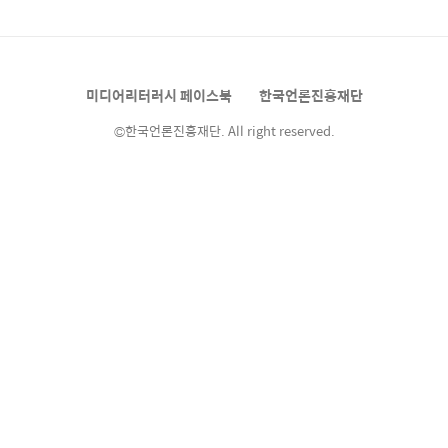
화되고 매료되어 읽어주기 시작한 '잠자리 동
화' 독서도 습관이라고 하는데 제가 생각하기에
는 분명 습관도 중요하지만, 유아의 경우에는 얼
마만큼 아이가 책읽기에 대해 긍정적이고, 자신
미디어리터러시 페이스북
한국언론진흥재단
의 선택이 반영되느냐에 따라서 잠자리동화가
주는 의미는 확연하게 달라진다고 생..
©한국언론진흥재단. All right reserved.