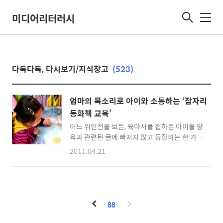
미디어리터러시
메
뉴
다독다독, 다시보기/지식창고
(523)
엄마의 목소리로 아이와 소통하는 ‘잠자리
동화책 교육’
어느 위인전을 보든, 육아서를 접하든 아이들 양
육과 관련된 글에 빠지지 않고 등장하는 한 가지
가 있습니다. 바로 '잠자리 동화' 인데요. 솔직히
2011.04.21
저도 제 아이가 18개월 되기 전까지는 잠자리
동화의 영향에 대해 두드러지게 나타나는 현상
들을 알지 못했답니다. 그런데 누구나 다 아는
유명한 세계 위인들이며, 현존하는 존경스런 분
들의 공통점을 찾다보면 꼭 유·아동기에 잠들
88
기 전 부모님이 읽어주신 동화책 이야기가 빠짐
없이 등장하더라구요. 그렇게 무의식적으로 동